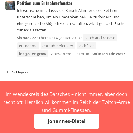
Petition zum Entnahmefenster
Ich wünsche mir, dass viele Barsch-Alarmer diese Petition
unterschreiben, um ein Umdenken bei C+R zu fördern und
eine gesetzliche Möglichkeit zu schaffen, wichtige Laich Fische
zurück zu setzen...
Sixpack77
Thema
14. Januar 2019
catch and release
entnahme
entnahmefenster
laichfisch
let
go
let
grow
Antworten: 11
Forum:
Wünsch Dir was !
Schlagworte
Im Wendekreis des Barsches – nicht immer, aber doch
recht oft. Herzlich willkommen im Reich der Twitch-Arme
und Gummi-Finessen.
Johannes-Dietel