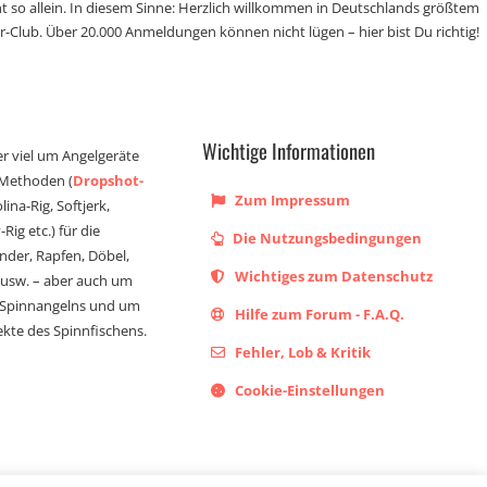
t so allein. In diesem Sinne: Herzlich willkommen in Deutschlands größtem
r-Club. Über 20.000 Anmeldungen können nicht lügen – hier bist Du richtig!
Wichtige Informationen
er viel um Angelgeräte
 Methoden (
Dropshot-
Zum Impressum
olina-Rig, Softjerk,
Rig etc.) für die
Die Nutzungsbedingungen
ander, Rapfen, Döbel,
Wichtiges zum Datenschutz
s usw. – aber auch um
 Spinnangelns und um
Hilfe zum Forum - F.A.Q.
kte des Spinnfischens.
Fehler, Lob & Kritik
Cookie-Einstellungen