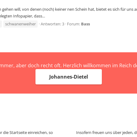
n gehen will, von denen (noch) keiner nen Schein hat, bietet es sich für un
legten Infopapier, dass...
schwanenweiher
Antworten: 3
Forum:
Bass
immer, aber doch recht oft. Herzlich willkommen im Reich
Johannes-Dietel
 die Startseite einreichen, so
Insofern freuen uns über jeden, 