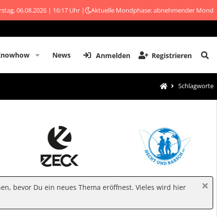
stag, 06.08.2026 | 16:17 Uhr |
Aktuelle Mondphase: abnehmender Mond
Knowhow
News
Anmelden
Registrieren
Schlagworte
hen, bevor Du ein neues Thema eröffnest. Vieles wird hier