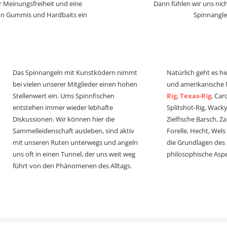
r Meinungsfreiheit und eine
Dann fühlen wir uns nich
von Gummis und Hardbaits ein
Spinnangle
Das Spinnangeln mit Kunstködern nimmt
Natürlich geht es hi
bei vielen unserer Mitglieder einen hohen
und amerikanische
Stellenwert ein. Ums Spinnfischen
Rig
,
Texas-Rig
, Car
entstehen immer wieder lebhafte
Splitshot-Rig, Wacky-
Diskussionen. Wir können hier die
Zielfische Barsch, Z
Sammelleidenschaft ausleben, sind aktiv
Forelle, Hecht, Wel
mit unseren Ruten unterwegs und angeln
die Grundlagen des
uns oft in einen Tunnel, der uns weit weg
philosophische Aspe
führt von den Phänomenen des Alltags.