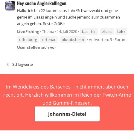
Hey suche Anglerkolllegen
Hallo, ich bin 22 komme aus Lahr/Schwarzwald und gehe
gerne im Elsass angeln und suche jemand zum zusammen
angeln gehen. Beste Grüße
LionFishing
Thema
14. Juli 2020
bas-rhin
elsass
lahr
offenburg
ortenau
plombsheim
Antworten: 5
Forum:
User stellen sich vor
Schlagworte
Im Wendekreis des Barsches – nicht immer, aber doch
recht oft. Herzlich willkommen im Reich der Twitch-Arme
und Gummi-Finessen.
Johannes-Dietel