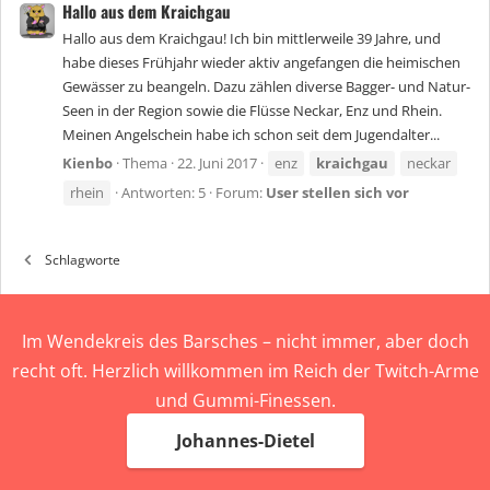
Hallo aus dem Kraichgau
Hallo aus dem Kraichgau! Ich bin mittlerweile 39 Jahre, und
habe dieses Frühjahr wieder aktiv angefangen die heimischen
Gewässer zu beangeln. Dazu zählen diverse Bagger- und Natur-
Seen in der Region sowie die Flüsse Neckar, Enz und Rhein.
Meinen Angelschein habe ich schon seit dem Jugendalter...
Kienbo
Thema
22. Juni 2017
enz
kraichgau
neckar
rhein
Antworten: 5
Forum:
User stellen sich vor
Schlagworte
Im Wendekreis des Barsches – nicht immer, aber doch
recht oft. Herzlich willkommen im Reich der Twitch-Arme
und Gummi-Finessen.
Johannes-Dietel