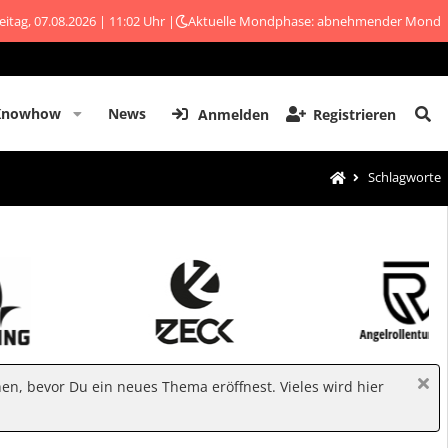
eitag, 07.08.2026 | 11:02 Uhr |
Aktuelle Mondphase: abnehmender Mond
Knowhow
News
Anmelden
Registrieren
Schlagworte
hen, bevor Du ein neues Thema eröffnest. Vieles wird hier