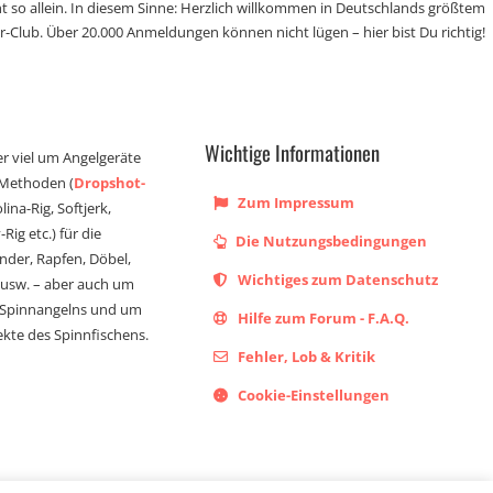
t so allein. In diesem Sinne: Herzlich willkommen in Deutschlands größtem
r-Club. Über 20.000 Anmeldungen können nicht lügen – hier bist Du richtig!
Wichtige Informationen
er viel um Angelgeräte
 Methoden (
Dropshot-
Zum Impressum
olina-Rig, Softjerk,
Rig etc.) für die
Die Nutzungsbedingungen
ander, Rapfen, Döbel,
Wichtiges zum Datenschutz
s usw. – aber auch um
 Spinnangelns und um
Hilfe zum Forum - F.A.Q.
kte des Spinnfischens.
Fehler, Lob & Kritik
Cookie-Einstellungen