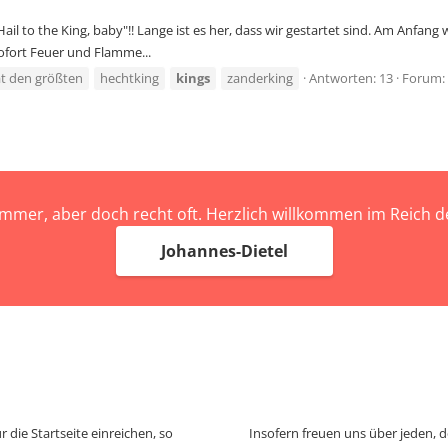
Hail to the King, baby"!! Lange ist es her, dass wir gestartet sind. Am Anfan
sofort Feuer und Flamme...
t den größten
hechtking
kings
zanderking
Antworten: 13
Forum:
immer, aber doch recht oft. Herzlich willkommen im Reich
Johannes-Dietel
 die Startseite einreichen, so
Insofern freuen uns über jeden, 