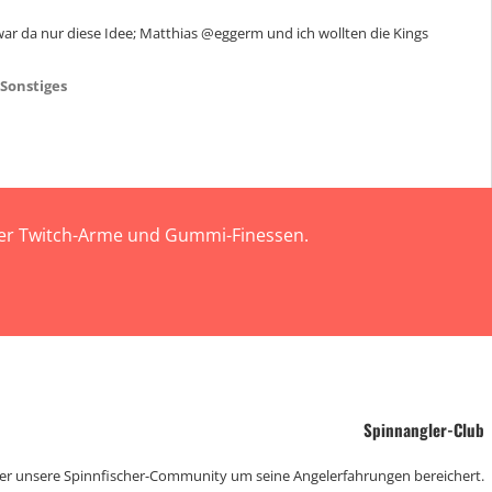
g war da nur diese Idee; Matthias @eggerm und ich wollten die Kings
Sonstiges
 der Twitch-Arme und Gummi-Finessen.
Spinnangler-Club
der unsere Spinnfischer-Community um seine Angelerfahrungen bereichert.