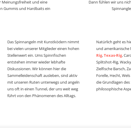
r Meinungsfreiheit und eine
Dann fühlen wir uns nich
von Gummis und Hardbaits ein
Spinnangle
Das Spinnangeln mit Kunstködern nimmt
Natürlich geht es hi
bei vielen unserer Mitglieder einen hohen
und amerikanische
Stellenwert ein. Ums Spinnfischen
Rig
,
Texas-Rig
, Car
entstehen immer wieder lebhafte
Splitshot-Rig, Wacky-
Diskussionen. Wir können hier die
Zielfische Barsch, Z
Sammelleidenschaft ausleben, sind aktiv
Forelle, Hecht, Wel
mit unseren Ruten unterwegs und angeln
die Grundlagen des
uns oft in einen Tunnel, der uns weit weg
philosophische Aspe
führt von den Phänomenen des Alltags.