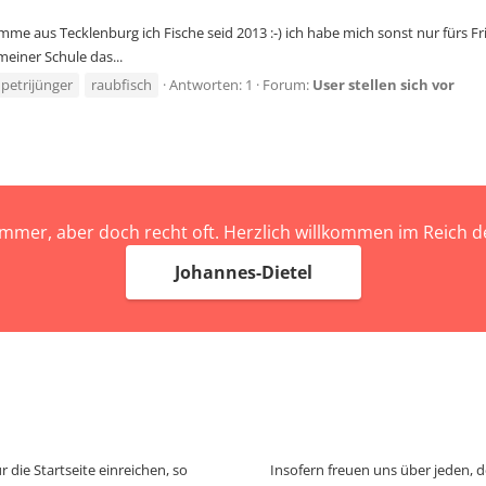
mme aus Tecklenburg ich Fische seid 2013 :-) ich habe mich sonst nur fürs Fr
meiner Schule das...
petrijünger
raubfisch
Antworten: 1
Forum:
User stellen sich vor
immer, aber doch recht oft. Herzlich willkommen im Reich
Johannes-Dietel
 die Startseite einreichen, so
Insofern freuen uns über jeden, 