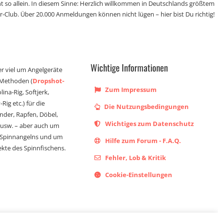
t so allein. In diesem Sinne: Herzlich willkommen in Deutschlands größtem
r-Club. Über 20.000 Anmeldungen können nicht lügen – hier bist Du richtig!
Wichtige Informationen
er viel um Angelgeräte
 Methoden (
Dropshot-
Zum Impressum
olina-Rig, Softjerk,
Rig etc.) für die
Die Nutzungsbedingungen
ander, Rapfen, Döbel,
Wichtiges zum Datenschutz
s usw. – aber auch um
 Spinnangelns und um
Hilfe zum Forum - F.A.Q.
kte des Spinnfischens.
Fehler, Lob & Kritik
Cookie-Einstellungen