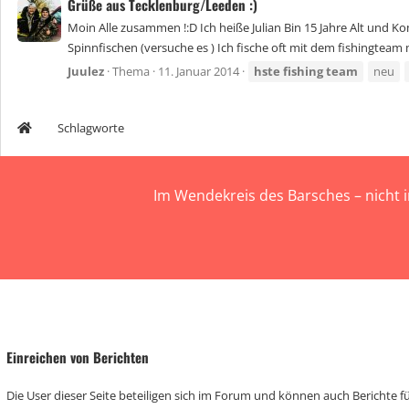
Grüße aus Tecklenburg/Leeden :)
Moin Alle zusammen !:D Ich heiße Julian Bin 15 Jahre Alt und Ko
Spinnfischen (versuche es ) Ich fische oft mit dem fishingteam 
Juulez
Thema
11. Januar 2014
hste
fishing
team
neu
Schlagworte
Im Wendekreis des Barsches – nicht 
Einreichen von Berichten
Die User dieser Seite beteiligen sich im Forum und können auch Berichte für