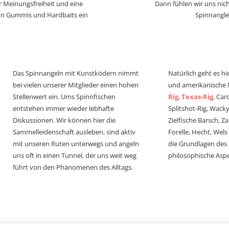
r Meinungsfreiheit und eine
Dann fühlen wir uns nich
von Gummis und Hardbaits ein
Spinnangle
Das Spinnangeln mit Kunstködern nimmt
Natürlich geht es hi
bei vielen unserer Mitglieder einen hohen
und amerikanische
Stellenwert ein. Ums Spinnfischen
Rig
,
Texas-Rig
, Car
entstehen immer wieder lebhafte
Splitshot-Rig, Wacky-
Diskussionen. Wir können hier die
Zielfische Barsch, Z
Sammelleidenschaft ausleben, sind aktiv
Forelle, Hecht, Wel
mit unseren Ruten unterwegs und angeln
die Grundlagen des
uns oft in einen Tunnel, der uns weit weg
philosophische Aspe
führt von den Phänomenen des Alltags.