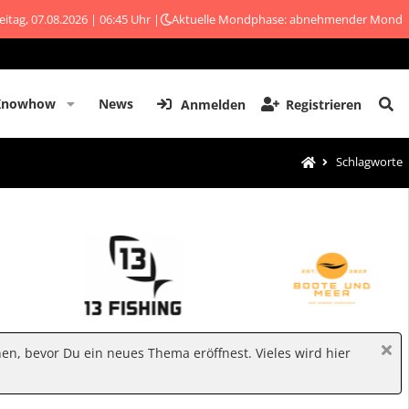
eitag, 07.08.2026 | 06:45 Uhr |
Aktuelle Mondphase: abnehmender Mond
Knowhow
News
Anmelden
Registrieren
Schlagworte
hen, bevor Du ein neues Thema eröffnest. Vieles wird hier