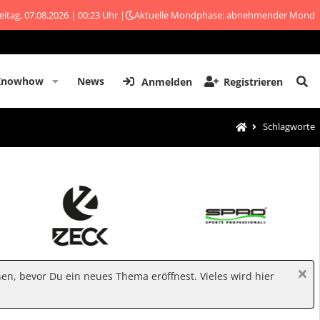
eitag, 07.08.2026 | 00:23 Uhr |
Aktuelle Mondphase: abnehmender Mond
Knowhow
News
Anmelden
Registrieren
Schlagworte
hen, bevor Du ein neues Thema eröffnest. Vieles wird hier