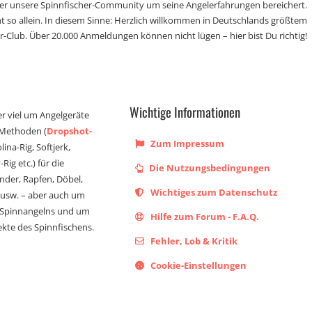
der unsere Spinnfischer-Community um seine Angelerfahrungen bereichert.
t so allein. In diesem Sinne: Herzlich willkommen in Deutschlands größtem
r-Club. Über 20.000 Anmeldungen können nicht lügen – hier bist Du richtig!
Wichtige Informationen
er viel um Angelgeräte
 Methoden (
Dropshot-
Zum Impressum
olina-Rig, Softjerk,
Rig etc.) für die
Die Nutzungsbedingungen
ander, Rapfen, Döbel,
Wichtiges zum Datenschutz
s usw. – aber auch um
 Spinnangelns und um
Hilfe zum Forum - F.A.Q.
kte des Spinnfischens.
Fehler, Lob & Kritik
Cookie-Einstellungen