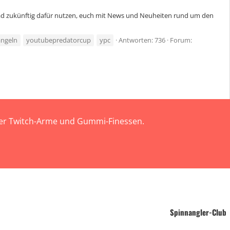
ead zukünftig dafür nutzen, euch mit News und Neuheiten rund um den
angeln
youtubepredatorcup
ypc
Antworten: 736
Forum:
 der Twitch-Arme und Gummi-Finessen.
Spinnangler-Club