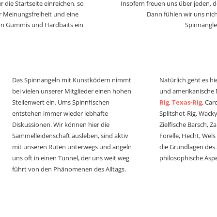
 die Startseite einreichen, so
Insofern freuen uns über jeden, 
r Meinungsfreiheit und eine
Dann fühlen wir uns nich
von Gummis und Hardbaits ein
Spinnangle
Das Spinnangeln mit Kunstködern nimmt
Natürlich geht es hi
bei vielen unserer Mitglieder einen hohen
und amerikanische
Stellenwert ein. Ums Spinnfischen
Rig
,
Texas-Rig
, Car
entstehen immer wieder lebhafte
Splitshot-Rig, Wacky-
Diskussionen. Wir können hier die
Zielfische Barsch, Z
Sammelleidenschaft ausleben, sind aktiv
Forelle, Hecht, Wel
mit unseren Ruten unterwegs und angeln
die Grundlagen des
uns oft in einen Tunnel, der uns weit weg
philosophische Aspe
führt von den Phänomenen des Alltags.