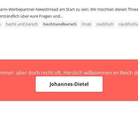
chalarm-Werbepartner-Newsthread am Start zu sein. Wir möchten diesen Thr
rständlich über eure Fragen und...
h
hecht und barsch
hechtundbarsch
lmab
raubfisch
raubfisch
immer, aber doch recht oft. Herzlich willkommen im Reich
Johannes-Dietel