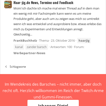
Haar-jig.de News, Termine und Feedback
Moin! ich dachte ich mache mal einen Thread auf in dem man
ein wenig mit mir Fachsimpeln kann wenn es um meine
Produkte geht, aber auch um zu zeigen was mich so umtreibt
wenn ich was entwickel und ausprobiere bzw. etwas erlebe das
mich zu Experimenten und Entwicklungen anregt.
Gleichzeitiig...
FrankBuchholz
Thema
23. Oktober 2016
haarjig
kanal
zander barsch
Antworten: 100
Forum:
Werbepartner-News
Schlagworte
Im Wendekreis des Barsches – nicht immer, aber doch
recht oft. Herzlich willkommen im Reich der Twitch-Arme
und Gummi-Finessen.
Johannes-Dietel