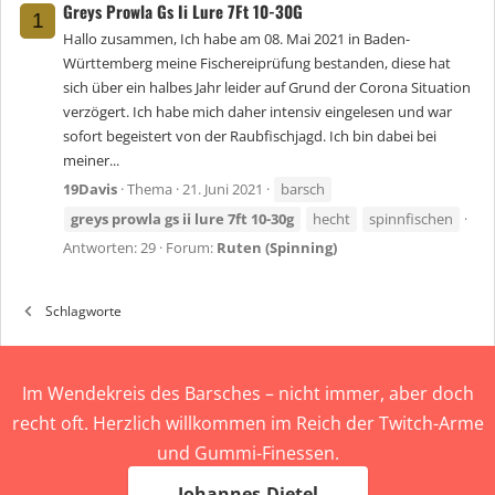
Greys Prowla Gs Ii Lure 7Ft 10-30G
1
Hallo zusammen, Ich habe am 08. Mai 2021 in Baden-
Württemberg meine Fischereiprüfung bestanden, diese hat
sich über ein halbes Jahr leider auf Grund der Corona Situation
verzögert. Ich habe mich daher intensiv eingelesen und war
sofort begeistert von der Raubfischjagd. Ich bin dabei bei
meiner...
19Davis
Thema
21. Juni 2021
barsch
greys
prowla
gs
ii
lure
7ft
10-30g
hecht
spinnfischen
Antworten: 29
Forum:
Ruten (Spinning)
Schlagworte
Im Wendekreis des Barsches – nicht immer, aber doch
recht oft. Herzlich willkommen im Reich der Twitch-Arme
und Gummi-Finessen.
Johannes-Dietel