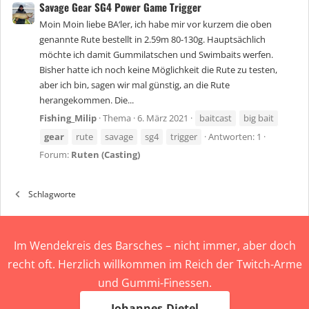
Savage Gear SG4 Power Game Trigger
Moin Moin liebe BA‘ler, ich habe mir vor kurzem die oben
genannte Rute bestellt in 2.59m 80-130g. Hauptsächlich
möchte ich damit Gummilatschen und Swimbaits werfen.
Bisher hatte ich noch keine Möglichkeit die Rute zu testen,
aber ich bin, sagen wir mal günstig, an die Rute
herangekommen. Die...
Fishing_Milip
Thema
6. März 2021
baitcast
big bait
gear
rute
savage
sg4
trigger
Antworten: 1
Forum:
Ruten (Casting)
Schlagworte
Im Wendekreis des Barsches – nicht immer, aber doch
recht oft. Herzlich willkommen im Reich der Twitch-Arme
und Gummi-Finessen.
Johannes-Dietel