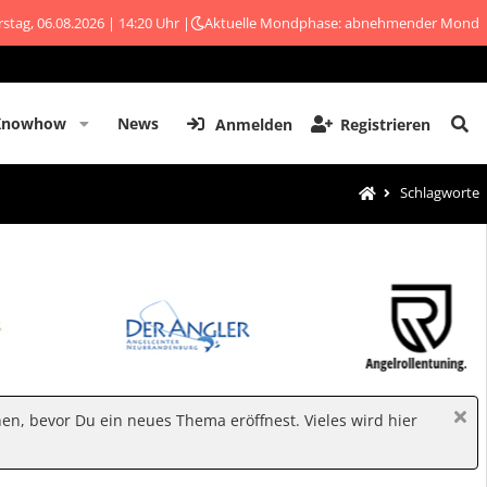
stag, 06.08.2026 | 14:20 Uhr |
Aktuelle Mondphase: abnehmender Mond
Knowhow
News
Anmelden
Registrieren
Schlagworte
hen, bevor Du ein neues Thema eröffnest. Vieles wird hier