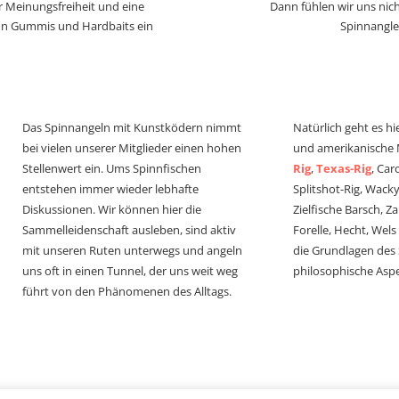
r Meinungsfreiheit und eine
Dann fühlen wir uns nich
von Gummis und Hardbaits ein
Spinnangle
Das Spinnangeln mit Kunstködern nimmt
Natürlich geht es hi
bei vielen unserer Mitglieder einen hohen
und amerikanische
Stellenwert ein. Ums Spinnfischen
Rig
,
Texas-Rig
, Car
entstehen immer wieder lebhafte
Splitshot-Rig, Wacky-
Diskussionen. Wir können hier die
Zielfische Barsch, Z
Sammelleidenschaft ausleben, sind aktiv
Forelle, Hecht, Wel
mit unseren Ruten unterwegs und angeln
die Grundlagen des
uns oft in einen Tunnel, der uns weit weg
philosophische Aspe
führt von den Phänomenen des Alltags.