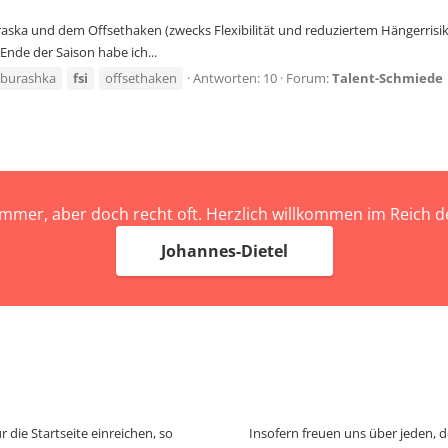
uraska und dem Offsethaken (zwecks Flexibilität und reduziertem Hängerrisi
nde der Saison habe ich...
burashka
fsi
offsethaken
Antworten: 10
Forum:
Talent-Schmiede
immer, aber doch recht oft. Herzlich willkommen im Reich
Johannes-Dietel
 die Startseite einreichen, so
Insofern freuen uns über jeden, 