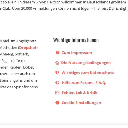
t so allein. In diesem Sinne: Herzlich willkommen in Deutschlands größtem
r-Club. Über 20.000 Anmeldungen können nicht lügen – hier bist Du richtig!
Wichtige Informationen
er viel um Angelgeräte
 Methoden (
Dropshot-
Zum Impressum
olina-Rig, Softjerk,
Rig etc.) für die
Die Nutzungsbedingungen
ander, Rapfen, Döbel,
Wichtiges zum Datenschutz
s usw. – aber auch um
 Spinnangelns und um
Hilfe zum Forum - F.A.Q.
kte des Spinnfischens.
Fehler, Lob & Kritik
Cookie-Einstellungen