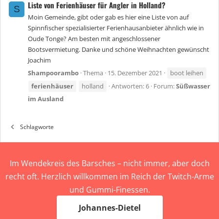
Liste von Ferienhäuser für Angler in Holland?
S
Moin Gemeinde, gibt oder gab es hier eine Liste von auf
Spinnfischer spezialisierter Ferienhausanbieter ähnlich wie in
Oude Tonge? Am besten mit angeschlossener
Bootsvermietung. Danke und schöne Weihnachten gewünscht
Joachim
Shampoorambo
Thema
15. Dezember 2021
boot leihen
ferienhäuser
holland
Antworten: 6
Forum:
Süßwasser
im Ausland
Schlagworte
Im Wendekreis des Barsches – nicht immer, aber doch
recht oft. Herzlich willkommen im Reich der Twitch-Arme
und Gummi-Finessen.
Johannes-Dietel