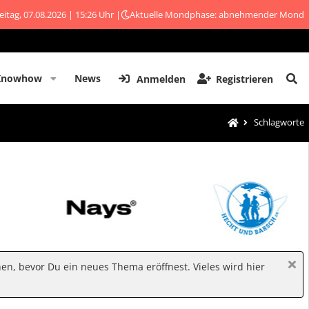
eitag, 07.08.2026 | 15:26 Uhr |
Aktuelle Mondphase: abnehmender Mond
Knowhow
News
Anmelden
Registrieren
Schlagworte
hen, bevor Du ein neues Thema eröffnest. Vieles wird hier