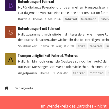
Rutentransport Fahrrad
B
Hi, Für die kurze Feierabendrunde an meinem Hausgewässer in de
Hat da jemand von euch eine coole Idee oder Inspiration für mic
Barchie
Thema
1. Mai 2026
fahrrad
feierabend
ruten
Rutentransport mit Fahrrad
S
Hallo zusammen, mich würde mal interessieren wie ihr eure Rute
den Rucksack packen, aber wie löst ihr das bei einteiligen Hecht
Souldrinker
Thema
31. August 2020
ebike
fahrrad
ru
Transportmöglichkeit Fahrrad/Motorrad
A
Hallo, Ich bin noch Jungangler(besitze also noch kein Auto) da
Rucksack,Messanger Back,Weste oder vielleicht auch einen Hän
Angeljannik
Thema
31. Mai 2020
fahrrad
motorrad
Schlagworte
Im Wendekreis des Barsches – nicht 