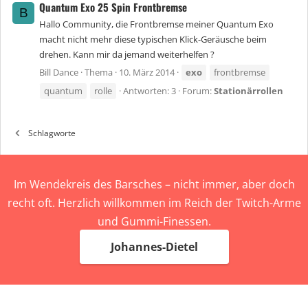
Quantum Exo 25 Spin Frontbremse
B
Hallo Community, die Frontbremse meiner Quantum Exo
macht nicht mehr diese typischen Klick-Geräusche beim
drehen. Kann mir da jemand weiterhelfen ?
Bill Dance
Thema
10. März 2014
exo
frontbremse
quantum
rolle
Antworten: 3
Forum:
Stationärrollen
Schlagworte
Im Wendekreis des Barsches – nicht immer, aber doch
recht oft. Herzlich willkommen im Reich der Twitch-Arme
und Gummi-Finessen.
Johannes-Dietel