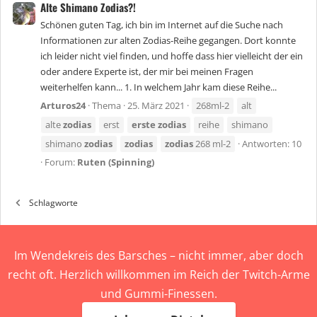
Alte Shimano Zodias?!
Schönen guten Tag, ich bin im Internet auf die Suche nach
Informationen zur alten Zodias-Reihe gegangen. Dort konnte
ich leider nicht viel finden, und hoffe dass hier vielleicht der ein
oder andere Experte ist, der mir bei meinen Fragen
weiterhelfen kann... 1. In welchem Jahr kam diese Reihe...
Arturos24
Thema
25. März 2021
268ml-2
alt
alte
zodias
erst
erste
zodias
reihe
shimano
shimano
zodias
zodias
zodias
268 ml-2
Antworten: 10
Forum:
Ruten (Spinning)
Schlagworte
Im Wendekreis des Barsches – nicht immer, aber doch
recht oft. Herzlich willkommen im Reich der Twitch-Arme
und Gummi-Finessen.