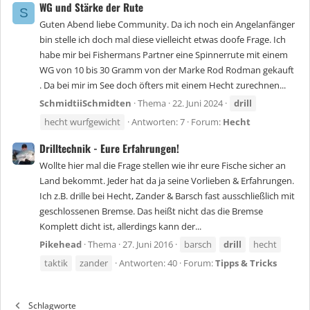
WG und Stärke der Rute
S
Guten Abend liebe Community. Da ich noch ein Angelanfänger
bin stelle ich doch mal diese vielleicht etwas doofe Frage. Ich
habe mir bei Fishermans Partner eine Spinnerrute mit einem
WG von 10 bis 30 Gramm von der Marke Rod Rodman gekauft
. Da bei mir im See doch öfters mit einem Hecht zurechnen...
SchmidtiiSchmidten
Thema
22. Juni 2024
drill
hecht wurfgewicht
Antworten: 7
Forum:
Hecht
Drilltechnik - Eure Erfahrungen!
Wollte hier mal die Frage stellen wie ihr eure Fische sicher an
Land bekommt. Jeder hat da ja seine Vorlieben & Erfahrungen.
Ich z.B. drille bei Hecht, Zander & Barsch fast ausschließlich mit
geschlossenen Bremse. Das heißt nicht das die Bremse
Komplett dicht ist, allerdings kann der...
Pikehead
Thema
27. Juni 2016
barsch
drill
hecht
taktik
zander
Antworten: 40
Forum:
Tipps & Tricks
Schlagworte