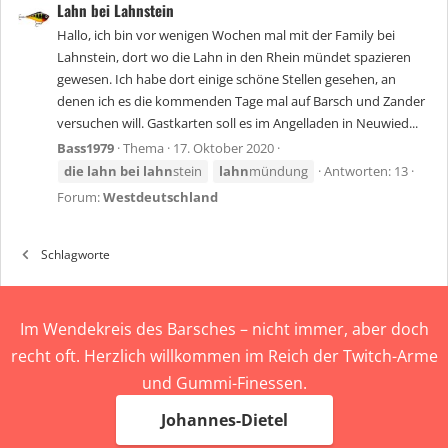
Lahn bei Lahnstein
Hallo, ich bin vor wenigen Wochen mal mit der Family bei
Lahnstein, dort wo die Lahn in den Rhein mündet spazieren
gewesen. Ich habe dort einige schöne Stellen gesehen, an
denen ich es die kommenden Tage mal auf Barsch und Zander
versuchen will. Gastkarten soll es im Angelladen in Neuwied...
Bass1979
Thema
17. Oktober 2020
die
lahn
bei
lahn
stein
lahn
mündung
Antworten: 13
Forum:
Westdeutschland
Schlagworte
Im Wendekreis des Barsches – nicht immer, aber doch
recht oft. Herzlich willkommen im Reich der Twitch-Arme
und Gummi-Finessen.
Johannes-Dietel