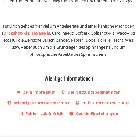
einen Tunnel, der uns weit weg führt von den Phänomenen des Alltags.
Natürlich geht es hier viel um Angelgeräte und amerikanische Methoden
(
Dropshot-Rig
,
Texas-Rig
, Carolina-Rig, Softjerk, Splitshot-Rig, Wacky-Rig
etc.) für die Zielfische Barsch, Zander, Rapfen, Döbel, Forelle, Hecht, Wels
usw. – aber auch um die Grundlagen des Spinnangelns und um
philosophische Aspekte des Spinnfischens.
Wichtige Informationen
Zum Impressum
Die Nutzungsbedingungen
Wichtiges zum Datenschutz
Hilfe zum Forum - F.A.Q.
Fehler, Lob & Kritik
Cookie-Einstellungen