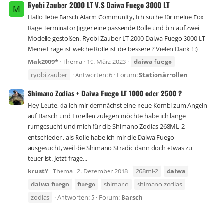
Ryobi Zauber 2000 LT V.S Daiwa Fuego 3000 LT
M
Hallo liebe Barsch Alarm Community, Ich suche für meine Fox
Rage Terminator Jigger eine passende Rolle und bin auf zwei
Modelle gestoßen. Ryobi Zauber LT 2000 Daiwa Fuego 3000 LT
Meine Frage ist welche Rolle ist die bessere ? Vielen Dank ! :)
Mak2009*
Thema
19. März 2023
daiwa
fuego
ryobi zauber
Antworten: 6
Forum:
Stationärrollen
Shimano Zodias + Daiwa Fuego LT 1000 oder 2500 ?
Hey Leute, da ich mir demnächst eine neue Kombi zum Angeln
auf Barsch und Forellen zulegen möchte habe ich lange
rumgesucht und mich für die Shimano Zodias 268ML-2
entschieden, als Rolle habe ich mir die Daiwa Fuego
ausgesucht, weil die Shimano Stradic dann doch etwas zu
teuer ist. Jetzt frage...
krustY
Thema
2. Dezember 2018
268ml-2
daiwa
daiwa
fuego
fuego
shimano
shimano zodias
zodias
Antworten: 5
Forum:
Barsch