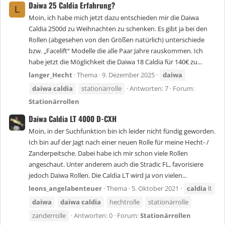
Daiwa 25 Caldia Erfahrung?
L
Moin, ich habe mich jetzt dazu entschieden mir die Daiwa
Caldia 2500d zu Weihnachten zu schenken. Es gibt ja bei den
Rollen (abgesehen von den Größen natürlich) unterschiede
bzw. „Facelift“ Modelle die alle Paar Jahre rauskommen. Ich
habe jetzt die Möglichkeit die Daiwa 18 Caldia für 140€ zu...
langer_Hecht
Thema
9. Dezember 2025
daiwa
daiwa
caldia
stationärrolle
Antworten: 7
Forum:
Stationärrollen
Daiwa Caldia LT 4000 D-CXH
Moin, in der Suchfunktion bin ich leider nicht fündig geworden.
Ich bin auf der Jagt nach einer neuen Rolle für meine Hecht- /
Zanderpeitsche. Dabei habe ich mir schon viele Rollen
angeschaut. Unter anderem auch die Stradic FL, favorisiere
jedoch Daiwa Rollen. Die Caldia LT wird ja von vielen...
leons_angelabenteuer
Thema
5. Oktober 2021
caldia
lt
daiwa
daiwa
caldia
hechtrolle
stationärrolle
zanderrolle
Antworten: 0
Forum:
Stationärrollen