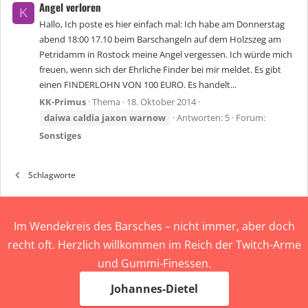
Angel verloren
K
Hallo, Ich poste es hier einfach mal: Ich habe am Donnerstag
abend 18:00 17.10 beim Barschangeln auf dem Holzszeg am
Petridamm in Rostock meine Angel vergessen. Ich würde mich
freuen, wenn sich der Ehrliche Finder bei mir meldet. Es gibt
einen FINDERLOHN VON 100 EURO. Es handelt...
KK-Primus
Thema
18. Oktober 2014
daiwa
caldia
jaxon
warnow
Antworten: 5
Forum:
Sonstiges
Schlagworte
Im Wendekreis des Barsches – nicht immer, aber doch
recht oft. Herzlich willkommen im Reich der Twitch-Arme
und Gummi-Finessen.
Johannes-Dietel