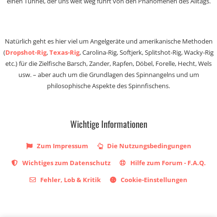
einen Tunnel, der uns weit weg führt von den Phänomenen des Alltags.
Natürlich geht es hier viel um Angelgeräte und amerikanische Methoden
(
Dropshot-Rig
,
Texas-Rig
, Carolina-Rig, Softjerk, Splitshot-Rig, Wacky-Rig
etc.) für die Zielfische Barsch, Zander, Rapfen, Döbel, Forelle, Hecht, Wels
usw. – aber auch um die Grundlagen des Spinnangelns und um
philosophische Aspekte des Spinnfischens.
Wichtige Informationen
Zum Impressum
Die Nutzungsbedingungen
Wichtiges zum Datenschutz
Hilfe zum Forum - F.A.Q.
Fehler, Lob & Kritik
Cookie-Einstellungen