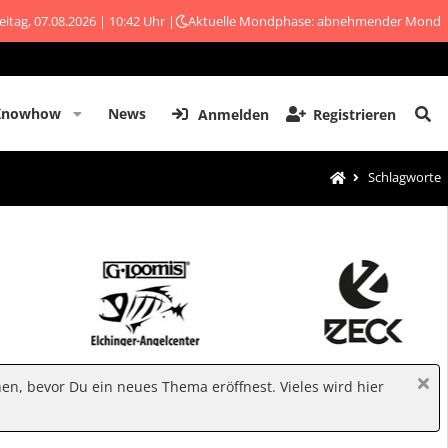
eitag, 07.08.2026 | 10:42 Uhr |
Aktuelle Mondphase: abnehmender Mond
Knowhow
News
Anmelden
Registrieren
Schlagworte
hen, bevor Du ein neues Thema eröffnest. Vieles wird hier