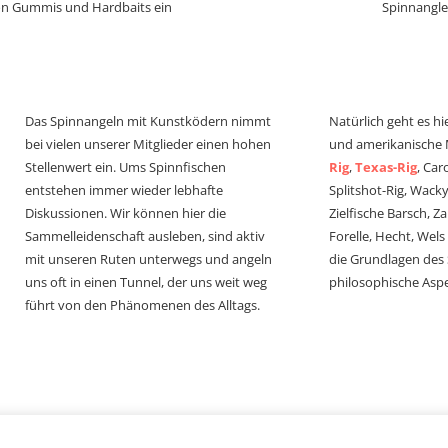
von Gummis und Hardbaits ein
Spinnangle
Das Spinnangeln mit Kunstködern nimmt
Natürlich geht es hi
bei vielen unserer Mitglieder einen hohen
und amerikanische
Stellenwert ein. Ums Spinnfischen
Rig
,
Texas-Rig
, Car
entstehen immer wieder lebhafte
Splitshot-Rig, Wacky-
Diskussionen. Wir können hier die
Zielfische Barsch, Z
Sammelleidenschaft ausleben, sind aktiv
Forelle, Hecht, Wel
mit unseren Ruten unterwegs und angeln
die Grundlagen des
uns oft in einen Tunnel, der uns weit weg
philosophische Aspe
führt von den Phänomenen des Alltags.