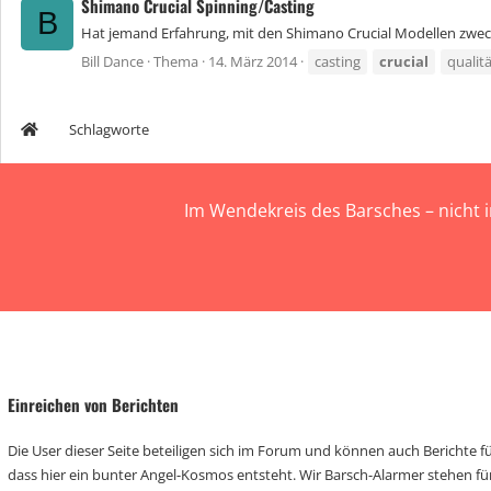
Shimano Crucial Spinning/Casting
B
Hat jemand Erfahrung, mit den Shimano Crucial Modellen zweck
Bill Dance
Thema
14. März 2014
casting
crucial
qualit
Schlagworte
Im Wendekreis des Barsches – nicht 
Einreichen von Berichten
Die User dieser Seite beteiligen sich im Forum und können auch Berichte für
dass hier ein bunter Angel-Kosmos entsteht. Wir Barsch-Alarmer stehen fü