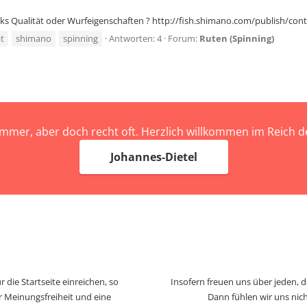
s Qualität oder Wurfeigenschaften ? http://fish.shimano.com/publish/cont
ät
shimano
spinning
Antworten: 4
Forum:
Ruten (Spinning)
immer, aber doch recht oft. Herzlich willkommen im Reich
Johannes-Dietel
 die Startseite einreichen, so
Insofern freuen uns über jeden, 
r Meinungsfreiheit und eine
Dann fühlen wir uns nich