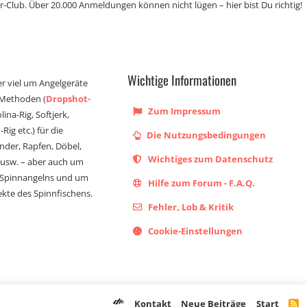
r-Club. Über 20.000 Anmeldungen können nicht lügen – hier bist Du richtig!
Wichtige Informationen
er viel um Angelgeräte
 Methoden (
Dropshot-
Zum Impressum
olina-Rig, Softjerk,
Rig etc.) für die
Die Nutzungsbedingungen
ander, Rapfen, Döbel,
Wichtiges zum Datenschutz
s usw. – aber auch um
 Spinnangelns und um
Hilfe zum Forum - F.A.Q.
kte des Spinnfischens.
Fehler, Lob & Kritik
Cookie-Einstellungen
Kontakt
Neue Beiträge
Start
R