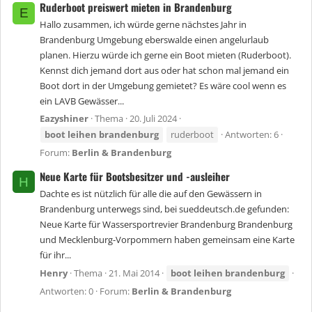
Ruderboot preiswert mieten in Brandenburg
E
Hallo zusammen, ich würde gerne nächstes Jahr in
Brandenburg Umgebung eberswalde einen angelurlaub
planen. Hierzu würde ich gerne ein Boot mieten (Ruderboot).
Kennst dich jemand dort aus oder hat schon mal jemand ein
Boot dort in der Umgebung gemietet? Es wäre cool wenn es
ein LAVB Gewässer...
Eazyshiner
Thema
20. Juli 2024
boot
leihen
brandenburg
ruderboot
Antworten: 6
Forum:
Berlin & Brandenburg
Neue Karte für Bootsbesitzer und -ausleiher
H
Dachte es ist nützlich für alle die auf den Gewässern in
Brandenburg unterwegs sind, bei sueddeutsch.de gefunden:
Neue Karte für Wassersportrevier Brandenburg Brandenburg
und Mecklenburg-Vorpommern haben gemeinsam eine Karte
für ihr...
Henry
Thema
21. Mai 2014
boot
leihen
brandenburg
Antworten: 0
Forum:
Berlin & Brandenburg