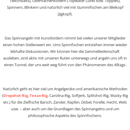
Twitchbaits), Oberflächenködern (Topwater Lures bzw. Toppies),
Spinnern, Blinkern und natürlich viel mit Gummifischen am Bleikopf
(Jigkopf).
Das Spinnangeln mit Kunstködern nimmt bei vielen unserer Mitglieder
einen hohen Stellenwert ein. Ums Spinnfischen entstehen immer wieder
lebhafte Diskussionen. Wir können hier die Sammelleidenschaft
ausleben, sind aktiv mit unseren Ruten unterwegs und angeln uns oft in
einen Tunnel, der uns weit weg führt von den Phänomenen des Alltags.
Natürlich geht es hier viel um Angelgeräte und amerikanische Methoden
(
Dropshot-Rig
,
Texas-Rig
, Carolina-Rig, Softjerk, Splitshot-Rig, Wacky-Rig
etc.) für die Zielfische Barsch, Zander, Rapfen, Döbel, Forelle, Hecht, Wels
usw. – aber auch um die Grundlagen des Spinnangelns und um
philosophische Aspekte des Spinnfischens.