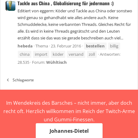
Tackle aus China , Globalisierung für jedermann :)
Editiert von eggerm: Köder und Tackle aus China oder sonstwo
wird genau so gehandhabt wie alles andere auch. Keine
Schmuddelecke, keine verbannten Threads. Gleiches Recht für
alle. Es wird in keine Threads gegrätscht und den Leuten
erzählt dass sie das was sie gerade beschreiben auch viel...
hebeda
Thema
23. Februar 2016
bestellen
billig
china
import
köder
versand
zoll
Antworten:
28.535
Forum:
Wühltisch
Schlagworte
Im Wendekreis des Barsches – nicht immer, aber doch
recht oft. Herzlich willkommen im Reich der Twitch-Arme
und Gummi-Finessen.
Johannes-Dietel