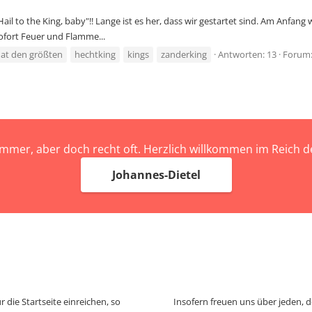
Hail to the King, baby"!! Lange ist es her, dass wir gestartet sind. Am Anfan
sofort Feuer und Flamme...
at den größten
hechtking
kings
zanderking
Antworten: 13
Forum
immer, aber doch recht oft. Herzlich willkommen im Reich
Johannes-Dietel
 die Startseite einreichen, so
Insofern freuen uns über jeden, 