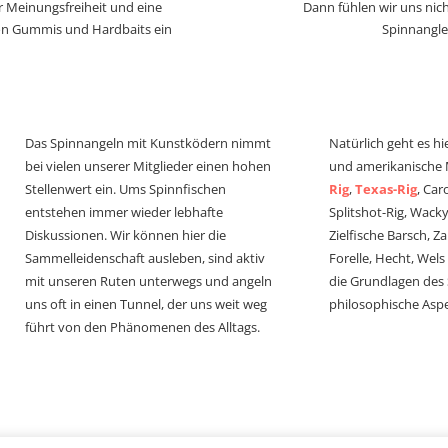
r Meinungsfreiheit und eine
Dann fühlen wir uns nich
von Gummis und Hardbaits ein
Spinnangle
Das Spinnangeln mit Kunstködern nimmt
Natürlich geht es hi
bei vielen unserer Mitglieder einen hohen
und amerikanische
Stellenwert ein. Ums Spinnfischen
Rig
,
Texas-Rig
, Car
entstehen immer wieder lebhafte
Splitshot-Rig, Wacky-
Diskussionen. Wir können hier die
Zielfische Barsch, Z
Sammelleidenschaft ausleben, sind aktiv
Forelle, Hecht, Wel
mit unseren Ruten unterwegs und angeln
die Grundlagen des
uns oft in einen Tunnel, der uns weit weg
philosophische Aspe
führt von den Phänomenen des Alltags.