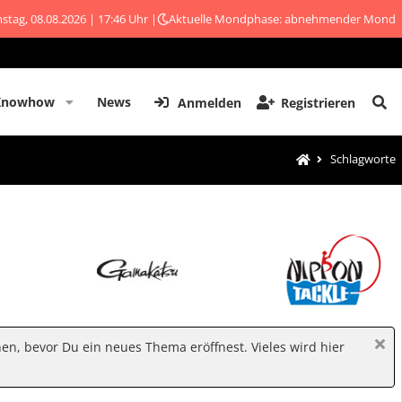
stag, 08.08.2026 | 17:46 Uhr |
Aktuelle Mondphase: abnehmender Mond
Knowhow
News
Anmelden
Registrieren
Schlagworte
hen, bevor Du ein neues Thema eröffnest. Vieles wird hier