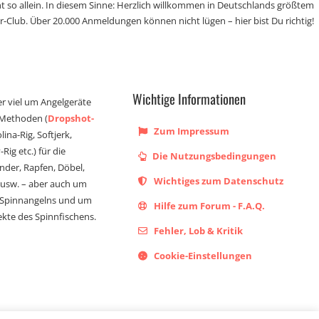
t so allein. In diesem Sinne: Herzlich willkommen in Deutschlands größtem
r-Club. Über 20.000 Anmeldungen können nicht lügen – hier bist Du richtig!
Wichtige Informationen
er viel um Angelgeräte
 Methoden (
Dropshot-
Zum Impressum
olina-Rig, Softjerk,
Rig etc.) für die
Die Nutzungsbedingungen
ander, Rapfen, Döbel,
Wichtiges zum Datenschutz
s usw. – aber auch um
 Spinnangelns und um
Hilfe zum Forum - F.A.Q.
kte des Spinnfischens.
Fehler, Lob & Kritik
Cookie-Einstellungen