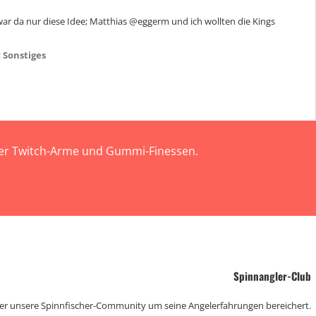
g war da nur diese Idee; Matthias @eggerm und ich wollten die Kings
:
Sonstiges
 der Twitch-Arme und Gummi-Finessen.
Spinnangler-Club
der unsere Spinnfischer-Community um seine Angelerfahrungen bereichert.