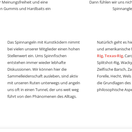
r Meinungsfreiheit und eine
Dann fühlen wir uns nich
von Gummis und Hardbaits ein
Spinnangle
Das Spinnangeln mit Kunstködern nimmt
Natürlich geht es hi
bei vielen unserer Mitglieder einen hohen
und amerikanische
Stellenwert ein. Ums Spinnfischen
Rig
,
Texas-Rig
, Car
entstehen immer wieder lebhafte
Splitshot-Rig, Wacky-
Diskussionen. Wir können hier die
Zielfische Barsch, Z
Sammelleidenschaft ausleben, sind aktiv
Forelle, Hecht, Wel
mit unseren Ruten unterwegs und angeln
die Grundlagen des
uns oft in einen Tunnel, der uns weit weg
philosophische Aspe
führt von den Phänomenen des Alltags.