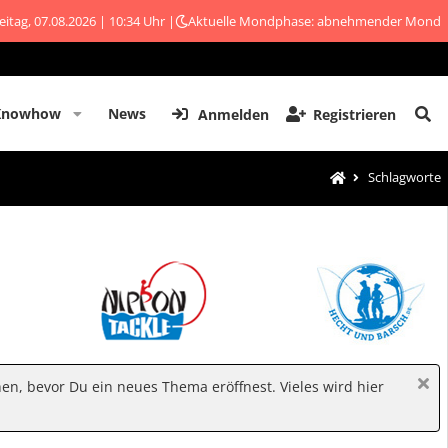
eitag, 07.08.2026 | 10:34 Uhr |
Aktuelle Mondphase: abnehmender Mond
Knowhow
News
Anmelden
Registrieren
Schlagworte
hen, bevor Du ein neues Thema eröffnest. Vieles wird hier