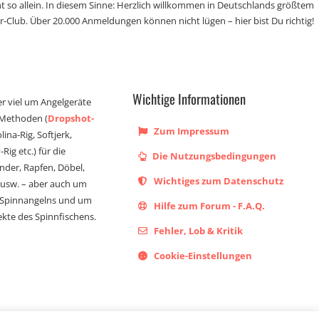
t so allein. In diesem Sinne: Herzlich willkommen in Deutschlands größtem
r-Club. Über 20.000 Anmeldungen können nicht lügen – hier bist Du richtig!
Wichtige Informationen
er viel um Angelgeräte
 Methoden (
Dropshot-
Zum Impressum
olina-Rig, Softjerk,
Rig etc.) für die
Die Nutzungsbedingungen
ander, Rapfen, Döbel,
Wichtiges zum Datenschutz
s usw. – aber auch um
 Spinnangelns und um
Hilfe zum Forum - F.A.Q.
kte des Spinnfischens.
Fehler, Lob & Kritik
Cookie-Einstellungen