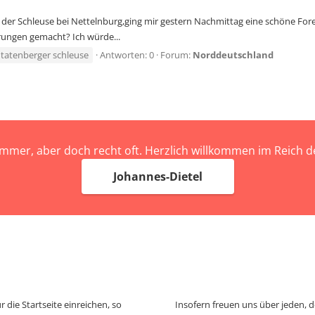
er Schleuse bei Nettelnburg,ging mir gestern Nachmittag eine schöne Forelle 
rungen gemacht? Ich würde...
tatenberger schleuse
Antworten: 0
Forum:
Norddeutschland
immer, aber doch recht oft. Herzlich willkommen im Reich
Johannes-Dietel
 die Startseite einreichen, so
Insofern freuen uns über jeden, 