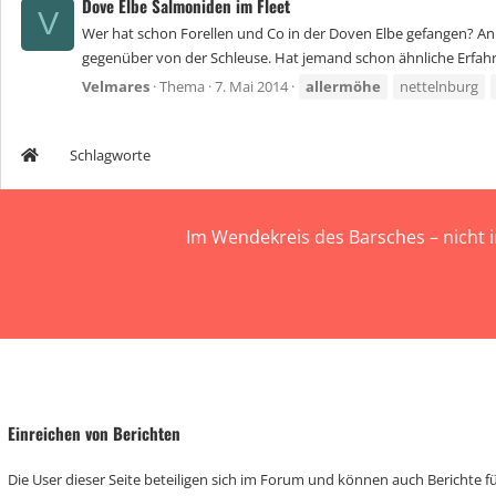
Dove Elbe Salmoniden im Fleet
V
Wer hat schon Forellen und Co in der Doven Elbe gefangen? An d
gegenüber von der Schleuse. Hat jemand schon ähnliche Erfah
Velmares
Thema
7. Mai 2014
allermöhe
nettelnburg
Schlagworte
Im Wendekreis des Barsches – nicht 
Einreichen von Berichten
Die User dieser Seite beteiligen sich im Forum und können auch Berichte für