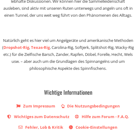
lebhafte Diskussionen. Wir können hier die Sammelleidenschaft
ausleben, sind aktiv mit unseren Ruten unterwegs und angeln uns oft in
einen Tunnel, der uns weit weg führt von den Phänomenen des Alltags.
Natürlich geht es hier viel um Angelgeräte und amerikanische Methoden
(
Dropshot-Rig
,
Texas-Rig
, Carolina-Rig, Softjerk, Splitshot-Rig, Wacky-Rig
etc.) für die Zielfische Barsch, Zander, Rapfen, Döbel, Forelle, Hecht, Wels
usw. – aber auch um die Grundlagen des Spinnangelns und um
philosophische Aspekte des Spinnfischens.
Wichtige Informationen
Zum Impressum
Die Nutzungsbedingungen
Wichtiges zum Datenschutz
Hilfe zum Forum - F.A.Q.
Fehler, Lob & Kritik
Cookie-Einstellungen