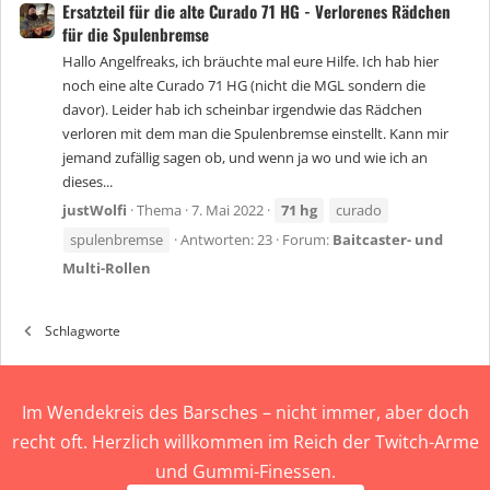
Ersatzteil für die alte Curado 71 HG - Verlorenes Rädchen
für die Spulenbremse
Hallo Angelfreaks, ich bräuchte mal eure Hilfe. Ich hab hier
noch eine alte Curado 71 HG (nicht die MGL sondern die
davor). Leider hab ich scheinbar irgendwie das Rädchen
verloren mit dem man die Spulenbremse einstellt. Kann mir
jemand zufällig sagen ob, und wenn ja wo und wie ich an
dieses...
justWolfi
Thema
7. Mai 2022
71
hg
curado
spulenbremse
Antworten: 23
Forum:
Baitcaster- und
Multi-Rollen
Schlagworte
Im Wendekreis des Barsches – nicht immer, aber doch
recht oft. Herzlich willkommen im Reich der Twitch-Arme
und Gummi-Finessen.