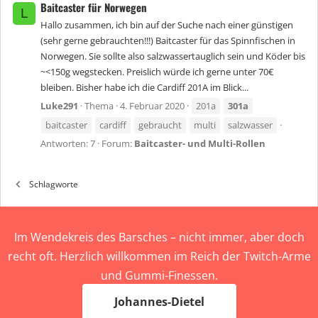
Baitcaster für Norwegen
L
Hallo zusammen, ich bin auf der Suche nach einer günstigen
(sehr gerne gebrauchten!!!) Baitcaster für das Spinnfischen in
Norwegen. Sie sollte also salzwassertauglich sein und Köder bis
~<150g wegstecken. Preislich würde ich gerne unter 70€
bleiben. Bisher habe ich die Cardiff 201A im Blick...
Luke291
Thema
4. Februar 2020
201a
301a
baitcaster
cardiff
gebraucht
multi
salzwasser
Antworten: 7
Forum:
Baitcaster- und Multi-Rollen
Schlagworte
Im Wendekreis des Barsches – nicht immer, aber doch
recht oft. Herzlich willkommen im Reich der Twitch-Arme
und Gummi-Finessen.
Johannes-Dietel