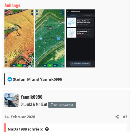
Anhänge
R
Stefan_M
und
Yannik0996
e
a
Yannik0996
k
Dr. Jerkl & Mr. Bait
t
Themenstarter
i
14. Februar 2026
#3
o
n
NaDa1988 schrieb:
e