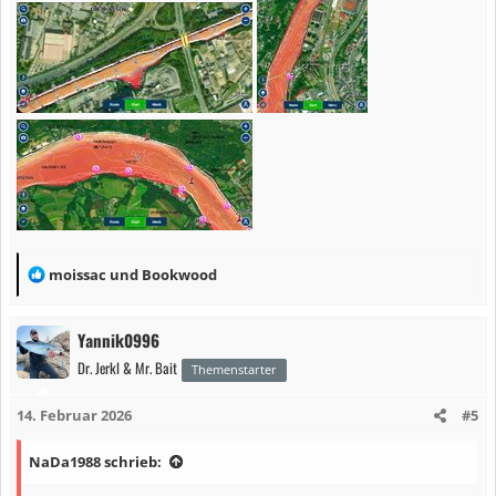
R
moissac
und
Bookwood
e
a
Yannik0996
k
Dr. Jerkl & Mr. Bait
t
Themenstarter
i
14. Februar 2026
#5
o
n
NaDa1988 schrieb:
e
n