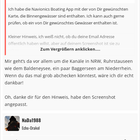
n
Ich habe die Navionics Boating App mit der von Dir gewünschten
:
Karte, die Binnengewässer sind enthalten. Ich kann auch gerne
prüfen, ob ein von Dir gewünschtes Gewässer enthalten ist.
Kleiner Hinweis, ich weiß nicht, ob du deine Email Adresse
öffentlich haben willst, aber auf deinem Screenshot ist sie zu
Zum Vergrößern anklicken....
sehen.
Mir geht’s da vor allem um die Kanäle in NRW, Ruhrstauseen
wie dem Baldeneysee, ein paar Baggerseen am Niederrhein.
Wenn du das mal grob abchecken könntest, wäre ich dir echt
dankbar!
Oh, danke dir für den Hinweis, habe den Screenshot
angepasst.
NaDa1988
Echo-Orakel