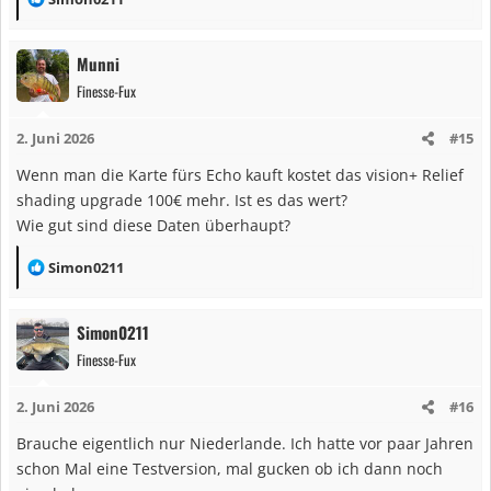
e
a
Munni
k
Finesse-Fux
t
i
2. Juni 2026
#15
o
n
Wenn man die Karte fürs Echo kauft kostet das vision+ Relief
e
shading upgrade 100€ mehr. Ist es das wert?
n
Wie gut sind diese Daten überhaupt?
:
R
Simon0211
e
a
Simon0211
k
Finesse-Fux
t
i
2. Juni 2026
#16
o
n
Brauche eigentlich nur Niederlande. Ich hatte vor paar Jahren
e
schon Mal eine Testversion, mal gucken ob ich dann noch
n