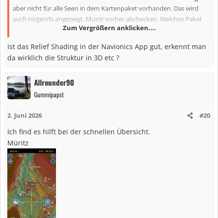
aber nicht für alle Seen in dem Kartenpaket vorhanden. Das wird
auch nirgends angezeigt. Musst vorher abchecken. Welches Paket
Zum Vergrößern anklicken....
willst dir holen? Zur Not einfach die Testversion holen und schauen
ob alles dabei ist. Dann kannst ja immer noch buchen.
Ist das Relief Shading in der Navionics App gut, erkennt man
da wirklich die Struktur in 3D etc ?
Anhang anzeigen 358217
Allrounder90
Der Testzeitraum ist bei den Paketen unterschiedlich.
Gummipapst
2. Juni 2026
Ich wills nicht mehr missen, dass ist mein bestes Tool vor nem
#20
Angeltrip und die Route schonmal grob vorab zu planen.
Ich find es hilft bei der schnellen Übersicht.
Müritz
Guckst du hier -->
https://www.garmin.com/de-
DE/p/904313/pn/010-D2106-00/
aber die Seite wirst ja kennen.