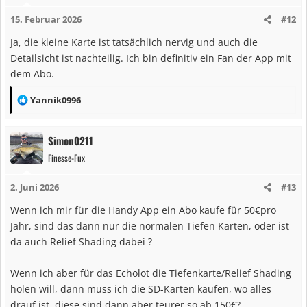
15. Februar 2026
#12
Ja, die kleine Karte ist tatsächlich nervig und auch die
Detailsicht ist nachteilig. Ich bin definitiv ein Fan der App mit
dem Abo.
R
Yannik0996
e
a
Simon0211
k
Finesse-Fux
t
i
2. Juni 2026
#13
o
n
Wenn ich mir für die Handy App ein Abo kaufe für 50€pro
e
Jahr, sind das dann nur die normalen Tiefen Karten, oder ist
n
da auch Relief Shading dabei ?
:
Wenn ich aber für das Echolot die Tiefenkarte/Relief Shading
holen will, dann muss ich die SD-Karten kaufen, wo alles
drauf ist, diese sind dann aber teurer so ab 150€?