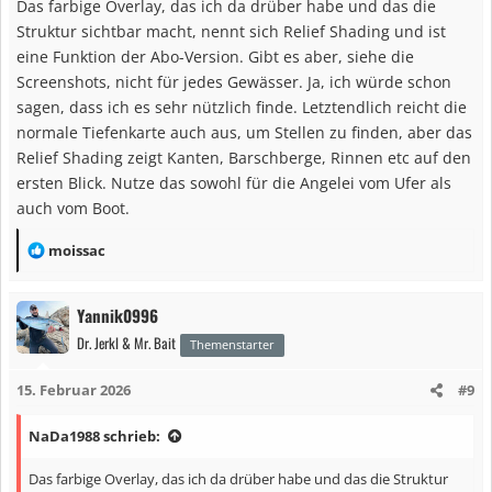
Das farbige Overlay, das ich da drüber habe und das die
Struktur sichtbar macht, nennt sich Relief Shading und ist
eine Funktion der Abo-Version. Gibt es aber, siehe die
Screenshots, nicht für jedes Gewässer. Ja, ich würde schon
sagen, dass ich es sehr nützlich finde. Letztendlich reicht die
normale Tiefenkarte auch aus, um Stellen zu finden, aber das
Relief Shading zeigt Kanten, Barschberge, Rinnen etc auf den
ersten Blick. Nutze das sowohl für die Angelei vom Ufer als
auch vom Boot.
R
moissac
e
a
Yannik0996
k
Dr. Jerkl & Mr. Bait
t
Themenstarter
i
15. Februar 2026
#9
o
n
NaDa1988 schrieb:
e
n
Das farbige Overlay, das ich da drüber habe und das die Struktur
: