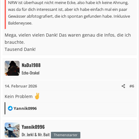
NRW ist überhaupt nicht meine Ecke, also habe ich keine Ahnung,
:
was da für dich interessant ist, aber ich habe einfach mal ein paar
Gewässer abfotografiert, die ich spontan gefunden habe. Inklusive
Baldeneysee.
Mega, vielen vielen Dank! Das waren genau die Infos, die ich
brauchte.
Tausend Dank!
NaDa1988
Echo-Orakel
14. Februar 2026
#6
Kein Problem
R
Yannik0996
e
a
Yannik0996
k
Dr. Jerkl & Mr. Bait
t
Themenstarter