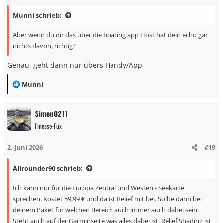
Munni schrieb:
Aber wenn du dir das über die boating app Host hat dein echo gar
nichts davon, richtig?
Genau, geht dann nur übers Handy/App
R
Munni
e
a
Simon0211
k
Finesse-Fux
t
i
2. Juni 2026
#19
o
n
Allrounder90 schrieb:
e
n
Ich kann nur für die Europa Zentral und Westen - Seekarte
:
sprechen. Kostet 59,99 € und da ist Relief mit bei. Sollte dann bei
deinem Paket für welchen Bereich auch immer auch dabei sein.
Steht auch auf der Garminseite was alles dabei ist. Relief Shading ist