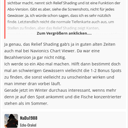
sichtbar macht, nennt sich Relief Shading und ist eine Funktion der
Abo-Version. Gibt es aber, siehe die Screenshots, nicht für jedes
Gewässer. Ja, ich würde schon sagen, dass ich es sehr nützlich
finde. Letztendlich reicht die normale Tiefenkarte auch aus, um
Stellen zu finden, aber das Relief Shading zeigt Kanten,
Zum Vergrößern anklicken....
Barschberge, Rinnen etc auf den ersten Blick. Nutze das sowohl für
die Angelei vom Ufer als auch vom Boot.
Ja genau, das Relief Shading gab’s ja in guten alten Zeiten
auch mal bei Navionics Chart Viewer. Da war eine
Bezahlversion ja gar nicht nötig.
Ich werde so ein Abo mal machen. Hilft dann bestimmt doch
mal an schwierigen Gewässern vielleicht die 1-2 Bonus Spots
zu finden, die sonst vielleicht zu unscheinbar wirken und
man immer dran vorbei läuft.
Gerade jetzt im Winter durchaus interessant, wenns mehr
denn je auf den Spot ankommt und die Fische konzentrierter
stehen als im Sommer.
NaDa1988
Echo-Orakel