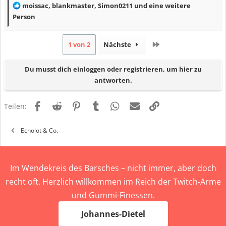
R
moissac
,
blankmaster
,
Simon0211
und eine weitere
e
Person
a
k
Letzte
1 von 2
Nächste
t
i
Du musst dich einloggen oder registrieren, um hier zu
o
antworten.
n
e
Facebook
Reddit
Pinterest
Tumblr
WhatsApp
E-Mail
Link
n
Teilen:
:
Echolot & Co.
Im Wendekreis des Barsches – nicht immer, aber doch
recht oft. Herzlich willkommen im Reich der Twitch-Arme
und Gummi-Finessen.
Johannes-Dietel