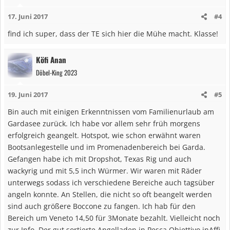
i
17. Juni 2017
#4
o
n
find ich super, dass der TE sich hier die Mühe macht. Klasse!
e
n
Köfi Anan
:
Döbel-King 2023
19. Juni 2017
#5
Bin auch mit einigen Erkenntnissen vom Familienurlaub am
Gardasee zurück. Ich habe vor allem sehr früh morgens
erfolgreich geangelt. Hotspot, wie schon erwähnt waren
Bootsanlegestelle und im Promenadenbereich bei Garda.
Gefangen habe ich mit Dropshot, Texas Rig und auch
wackyrig und mit 5,5 inch Würmer. Wir waren mit Räder
unterwegs sodass ich verschiedene Bereiche auch tagsüber
angeln konnte. An Stellen, die nicht so oft beangelt werden
sind auch größere Boccone zu fangen. Ich hab für den
Bereich um Veneto 14,50 für 3Monate bezahlt. Vielleicht noch
zur Info. Der gut sortierte Angelladen in Pesca Obiettivo inAffi