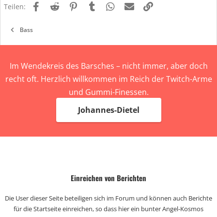
Facebook
Reddit
Pinterest
Tumblr
WhatsApp
E-Mail
Link
Teilen:
Bass
Im Wendekreis des Barsches – nicht immer, aber doch
recht oft. Herzlich willkommen im Reich der Twitch-Arme
und Gummi-Finessen.
Johannes-Dietel
Einreichen von Berichten
Die User dieser Seite beteiligen sich im Forum und können auch Berichte
für die Startseite einreichen, so dass hier ein bunter Angel-Kosmos