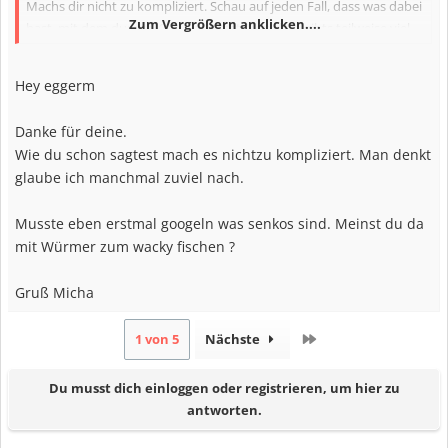
Machs dir nicht zu kompliziert. Schau auf jeden Fall, dass was dabei
Zum Vergrößern anklicken....
hast, mit dem durchs Kraut kommst. Von dem gibts teilweise viel
und da stehen die Burschen gern drin. Ansonsten bist mit deiner
Auswahl ganz gut aufgestellt. Ein, zwei Cranks und eine Packung
Hey eggerm
Senkos würd ich auch noch mitnehmen...
Danke für deine.
MfG Matthias
Wie du schon sagtest mach es nichtzu kompliziert. Man denkt
glaube ich manchmal zuviel nach.
Musste eben erstmal googeln was senkos sind. Meinst du da
mit Würmer zum wacky fischen ?
Gruß Micha
Letzte
1 von 5
Nächste
Du musst dich einloggen oder registrieren, um hier zu
antworten.