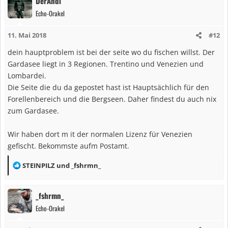
DerAndi
Echo-Orakel
11. Mai 2018
#12
dein hauptproblem ist bei der seite wo du fischen willst. Der
Gardasee liegt in 3 Regionen. Trentino und Venezien und
Lombardei.
Die Seite die du da gepostet hast ist Hauptsächlich für den
Forellenbereich und die Bergseen. Daher findest du auch nix
zum Gardasee.
Wir haben dort m it der normalen Lizenz für Venezien
gefischt. Bekommste aufm Postamt.
R
STEINPILZ
und
_fshrmn_
e
a
_fshrmn_
k
Echo-Orakel
t
i