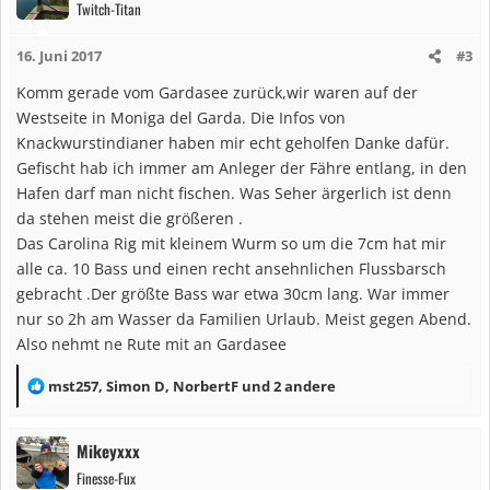
Twitch-Titan
16. Juni 2017
#3
Komm gerade vom Gardasee zurück,wir waren auf der
Westseite in Moniga del Garda. Die Infos von
Knackwurstindianer haben mir echt geholfen Danke dafür.
Gefischt hab ich immer am Anleger der Fähre entlang, in den
Hafen darf man nicht fischen. Was Seher ärgerlich ist denn
da stehen meist die größeren .
Das Carolina Rig mit kleinem Wurm so um die 7cm hat mir
alle ca. 10 Bass und einen recht ansehnlichen Flussbarsch
gebracht .Der größte Bass war etwa 30cm lang. War immer
nur so 2h am Wasser da Familien Urlaub. Meist gegen Abend.
Also nehmt ne Rute mit an Gardasee
R
mst257
,
Simon D
,
NorbertF
und 2 andere
e
a
Mikeyxxx
k
Finesse-Fux
t