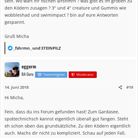
sein. Wo wart ihr fischen @fshmrn ? was gibt es im groben zu
den Ködern zusagen ? 3" und 4" creature und Gummis wie
wobbleshad und swimimpact ? bin auf eure Antworten
gespannt.
Gruß Micha
R
_fshrmn_
und
STEINPILZ
e
a
eggerm
k
BA Guru
t
Teammitglied
Moderator
i
14. Juni 2018
#19
o
n
Hi Micha,
e
n
Fein, dass du ins Forum gefunden hast! Zum Gardasee,
:
spottechnichsch kannst eigentlich überall gut fangen. Steht
eh schon oben das grundsätzliche. Zu den Ködern eigentlich
auch. Machs dir nicht zu kompliziert. Schau auf jeden Fall,