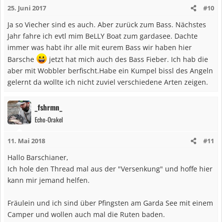
25. Juni 2017
#10
o
n
Ja so Viecher sind es auch. Aber zurück zum Bass. Nächstes
e
Jahr fahre ich evtl mim BeLLY Boat zum gardasee. Dachte
n
immer was habt ihr alle mit eurem Bass wir haben hier
:
Barsche
jetzt hat mich auch des Bass Fieber. Ich hab die
aber mit Wobbler berfischt.Habe ein Kumpel bissl des Angeln
gelernt da wollte ich nicht zuviel verschiedene Arten zeigen.
_fshrmn_
Echo-Orakel
11. Mai 2018
#11
Hallo Barschianer,
Ich hole den Thread mal aus der "Versenkung" und hoffe hier
kann mir jemand helfen.
Fräulein und ich sind über Pfingsten am Garda See mit einem
Camper und wollen auch mal die Ruten baden.