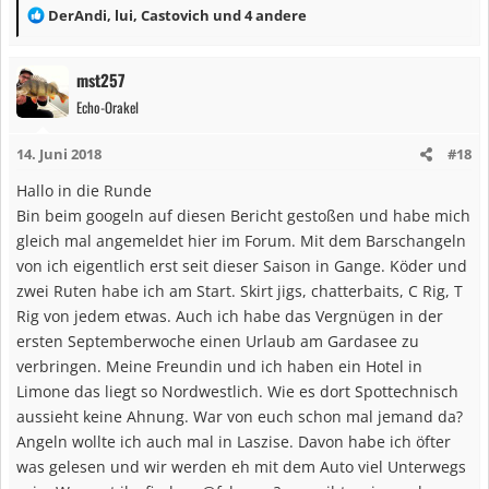
R
DerAndi
,
lui
,
Castovich
und 4 andere
e
a
mst257
k
Echo-Orakel
t
i
14. Juni 2018
#18
o
n
Hallo in die Runde
e
Bin beim googeln auf diesen Bericht gestoßen und habe mich
n
gleich mal angemeldet hier im Forum. Mit dem Barschangeln
:
von ich eigentlich erst seit dieser Saison in Gange. Köder und
zwei Ruten habe ich am Start. Skirt jigs, chatterbaits, C Rig, T
Rig von jedem etwas. Auch ich habe das Vergnügen in der
ersten Septemberwoche einen Urlaub am Gardasee zu
verbringen. Meine Freundin und ich haben ein Hotel in
Limone das liegt so Nordwestlich. Wie es dort Spottechnisch
aussieht keine Ahnung. War von euch schon mal jemand da?
Angeln wollte ich auch mal in Laszise. Davon habe ich öfter
was gelesen und wir werden eh mit dem Auto viel Unterwegs