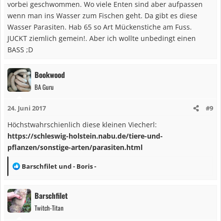
vorbei geschwommen. Wo viele Enten sind aber aufpassen
wenn man ins Wasser zum Fischen geht. Da gibt es diese
Wasser Parasiten. Hab 65 so Art Mückenstiche am Fuss.
JUCKT ziemlich gemein!. Aber ich wollte unbedingt einen
BASS ;D
Bookwood
BA Guru
24. Juni 2017
#9
Höchstwahrschienlich diese kleinen Viecherl:
https://schleswig-holstein.nabu.de/tiere-und-
pflanzen/sonstige-arten/parasiten.html
R
Barschfilet
und
- Boris -
e
a
Barschfilet
k
Twitch-Titan
t
i