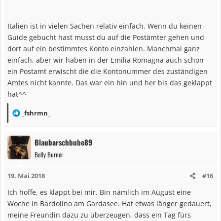
Haben uns nun die Adressen von 2 Touristen Büros raugesucht wo
es angeblich die Karten geben soll. Mal schauen...
Italien ist in vielen Sachen relativ einfach. Wenn du keinen
Guide gebucht hast musst du auf die Postämter gehen und
dort auf ein bestimmtes Konto einzahlen. Manchmal ganz
einfach, aber wir haben in der Emilia Romagna auch schon
ein Postamt erwischt die die Kontonummer des zuständigen
Amtes nicht kannte. Das war ein hin und her bis das geklappt
hat^^
R
_fshrmn_
e
a
Blaubarschbube89
k
Belly Burner
t
i
19. Mai 2018
#16
o
n
Ich hoffe, es klappt bei mir. Bin nämlich im August eine
e
Woche in Bardolino am Gardasee. Hat etwas länger gedauert,
n
meine Freundin dazu zu überzeugen, dass ein Tag fürs
: