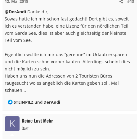
12. Mai 2018
#13
o
n
@DerAndi
Danke dir,
e
Sowas hatte ich mir schon fast gedacht! Dort gibt es, soweit
n
ich es verstanden habe, eine Lizenz für den nördlichen Teil
:
vom Garda See, dies ist aber auch gleichzeitig der kleinste
Teil vom See.
Eigentlich wollte ich mir das “gerenne” im Urlaub ersparen
und die Karten schon vorher kaufen. Allerdings scheint dies
nicht möglich zu sein.
Haben uns nun die Adressen von 2 Touristen Büros
raugesucht wo es angeblich die Karten geben soll. Mal
schauen...
R
STEINPILZ
und
DerAndi
e
a
Keine Lust Mehr
K
k
Gast
t
i