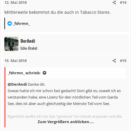
12. Mai 2018
#14
o
n
Mittlerweile bekommst du die auch in Tabacco Stores.
e
n
R
_fshrmn_
:
e
a
DerAndi
k
Echo-Orakel
t
i
15. Mai 2018
#15
o
n
_fshrmn_ schrieb:
e
n
@DerAndi
Danke dir,
:
Sowas hatte ich mir schon fast gedacht! Dort gibt es, soweit ich es
verstanden habe, eine Lizenz für den nördlichen Teil vom Garda
See, dies ist aber auch gleichzeitig der kleinste Teil vom See.
Eigentlich wollte ich mir das “gerenne” im Urlaub ersparen und die
Zum Vergrößern anklicken....
Karten schon vorher kaufen. Allerdings scheint dies nicht möglich
zu sein.