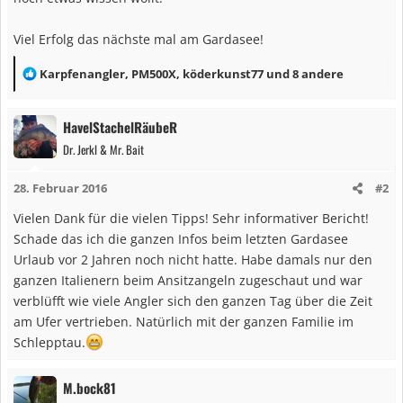
Viel Erfolg das nächste mal am Gardasee!
R
Karpfenangler
,
PM500X
,
köderkunst77
und 8 andere
e
a
HavelStachelRäubeR
k
Dr. Jerkl & Mr. Bait
t
i
28. Februar 2016
#2
o
n
Vielen Dank für die vielen Tipps! Sehr informativer Bericht!
e
Schade das ich die ganzen Infos beim letzten Gardasee
n
Urlaub vor 2 Jahren noch nicht hatte. Habe damals nur den
:
ganzen Italienern beim Ansitzangeln zugeschaut und war
verblüfft wie viele Angler sich den ganzen Tag über die Zeit
am Ufer vertrieben. Natürlich mit der ganzen Familie im
Schlepptau.
M.bock81