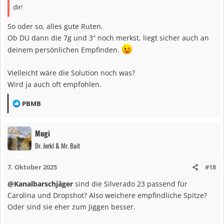
dir!
So oder so, alles gute Ruten.
Ob DU dann die 7g und 3“ noch merkst, liegt sicher auch an
deinem persönlichen Empfinden.
Vielleicht wäre die Solution noch was?
Wird ja auch oft empfohlen.
R
PBMB
e
a
Mogi
k
Dr. Jerkl & Mr. Bait
t
i
7. Oktober 2025
#18
o
n
@Kanalbarschjäger
sind die Silverado 23 passend für
e
Carolina und Dropshot? Also weichere empfindliche Spitze?
n
Oder sind sie eher zum Jiggen besser.
: