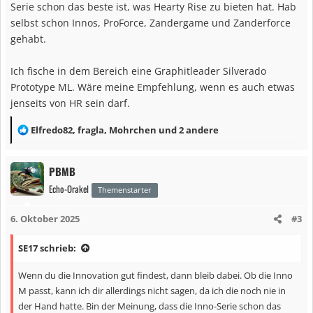
Serie schon das beste ist, was Hearty Rise zu bieten hat. Hab
selbst schon Innos, ProForce, Zandergame und Zanderforce
gehabt.
Ich fische in dem Bereich eine Graphitleader Silverado
Prototype ML. Wäre meine Empfehlung, wenn es auch etwas
jenseits von HR sein darf.
R
Elfredo82
,
fragla
,
Mohrchen
und 2 andere
e
a
PBMB
k
Echo-Orakel
t
Themenstarter
i
6. Oktober 2025
#3
o
n
SE17 schrieb:
e
n
Wenn du die Innovation gut findest, dann bleib dabei. Ob die Inno
:
M passt, kann ich dir allerdings nicht sagen, da ich die noch nie in
der Hand hatte. Bin der Meinung, dass die Inno-Serie schon das