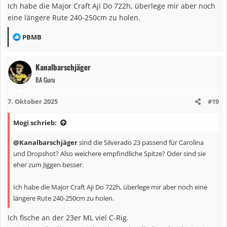
Ich habe die Major Craft Aji Do 722h, überlege mir aber noch
eine längere Rute 240-250cm zu holen.
R
PBMB
e
a
Kanalbarschjäger
k
BA Guru
t
i
7. Oktober 2025
#19
o
n
Mogi schrieb:
e
n
@Kanalbarschjäger
sind die Silverado 23 passend für Carolina
:
und Dropshot? Also weichere empfindliche Spitze? Oder sind sie
eher zum Jiggen besser.
Ich habe die Major Craft Aji Do 722h, überlege mir aber noch eine
längere Rute 240-250cm zu holen.
Ich fische an der 23er ML viel C-Rig.