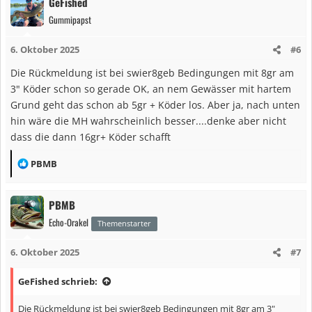
GeFished
k
Gummipapst
t
i
6. Oktober 2025
#6
o
n
Die Rückmeldung ist bei swier8geb Bedingungen mit 8gr am
e
3" Köder schon so gerade OK, an nem Gewässer mit hartem
n
Grund geht das schon ab 5gr + Köder los. Aber ja, nach unten
:
hin wäre die MH wahrscheinlich besser....denke aber nicht
dass die dann 16gr+ Köder schafft
R
PBMB
e
a
PBMB
k
Echo-Orakel
t
Themenstarter
i
6. Oktober 2025
#7
o
n
GeFished schrieb:
e
n
Die Rückmeldung ist bei swier8geb Bedingungen mit 8gr am 3"