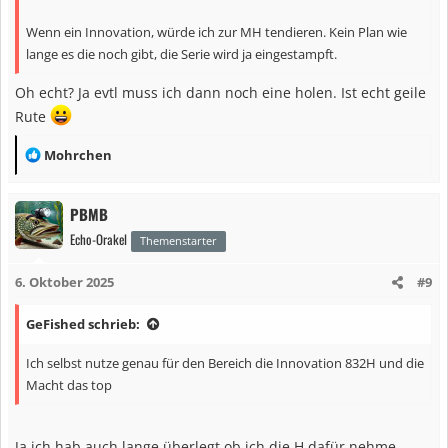
Wenn ein Innovation, würde ich zur MH tendieren. Kein Plan wie
lange es die noch gibt, die Serie wird ja eingestampft.
Oh echt? Ja evtl muss ich dann noch eine holen. Ist echt geile
Rute
R
Mohrchen
e
a
PBMB
k
Echo-Orakel
t
Themenstarter
i
6. Oktober 2025
#9
o
n
GeFished schrieb:
e
n
Ich selbst nutze genau für den Bereich die Innovation 832H und die
:
Macht das top
Ja ich hab auch lange überlegt ob ich die H dafür nehme.