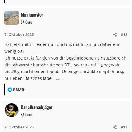
e
a
blankmaster
k
BA Guru
t
i
7. Oktober 2025
#12
o
n
Hat jetzt mit hr leider null und nix mit hr zu tun daher ein
e
wenig o.t.
n
Ich nutze exakt für den von dir beschriebenen einsatzbereich
:
die schwerste barschrute von DTL, search and jig, wg wohl
bis 48 g macht einen topjob. Uneingeschränkte empfehlung,
nur eben "falsches label" ......
R
PBMB
e
a
Kanalbarschjäger
k
BA Guru
t
i
7. Oktober 2025
#13
o