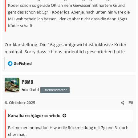
:
Köder schon so gerade OK, an nem Gewässer mit hartem Grund
geht das schon ab 5gr + Köder los. Aber ja, nach unten hin wäre die
MH wahrscheinlich besser....denke aber nicht dass die dann 16gr+
Köder schafft
Zur klarstellung: Die 16g gesamtgewicht ist inklusive Köder
maximal. Sorry dass ich das undeutlich geschrieben hatte.
R
GeFished
e
a
PBMB
k
Echo-Orakel
t
Themenstarter
i
6. Oktober 2025
#8
o
n
Kanalbarschjäger schrieb:
e
n
Bei meiner Innovation H war die Rückmeldung mit 7g und 3“ doch
:
eher mau.