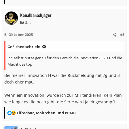
e
a
Kanalbarschjäger
k
BA Guru
t
i
6. Oktober 2025
#5
o
n
GeFished schrieb:
e
n
Ich selbst nutze genau für den Bereich die Innovation 832H und die
:
Macht das top
Bei meiner Innovation H war die Rückmeldung mit 7g und 3“
doch eher mau.
Wenn ein Innovation, würde ich zur MH tendieren. Kein Plan
wie lange es die noch gibt, die Serie wird ja eingestampft.
R
Elfredo82
,
Mohrchen
und
PBMB
e
a