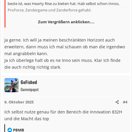
beste ist, was Hearty Rise zu bieten hat. Hab selbst schon Innos,
ProForce, Zandergame und Zanderforce gehabt.
Zum Vergrößern anklicken....
Ich fische in dem Bereich eine Graphitleader Silverado Prototype
ML. Wäre meine Empfehlung, wenn es auch etwas jenseits von HR
sein darf.
Ja gerne. Ich will ja meinen beschränkten Horizont auch
erweitern, dann muss ich mal schauen ob man die irgendwo
mal angrabbeln kann.
Ja ich überlege halt ob es ne Inno sein muss. Klar Ich finde
die auch richtig richtig stark.
GeFished
Gummipapst
6. Oktober 2025
#4
Ich selbst nutze genau für den Bereich die Innovation 832H
und die Macht das top
R
PBMB