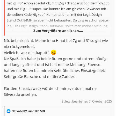
:
mit 7g + 3" schon absolut ok, mit 8,5g + 3" sogar schon ziemlich gut
und mit 10g + 3" super. Das konnte ich am gleichen Gewässer mit
denselben Köder/Jigkopf -Kombinationen mit der Legit Design
Stand Out 84MH so aber nicht behaupten. Da ging es schon später
los.. Die Legit Design Stand Out 84MH sollte man meiner Meinung
Zum Vergrößern anklicken....
nach auch nicht unbedingt mit der Innovation 832H vergleichen,
sondern eher mit der Innovation 832XH, denn diese 2 Ruten
Nö, bei mir nicht. Meine Inno H hat bei 7g und 3“ so gut wie
haben, was das Köderspektrum beim Jiggen angeht, schon eine
nix rückgemeldet.
relativ große Schnittmenge.
Vielleicht war die „kaputt“.
Ne Spaß, ich habe ja beide Ruten gerne und extrem häufig
und lange gefischt und ist halt meine Meinung. Ebenso
hatten die Ruten bei mir ein sehr ähnliches Einsatzgebiet.
Sehr große Barsche und mittlere Zander.
Für den Einsatzzweck würde ich mir eventuell mal ne
Silverado ansehen.
Zuletzt bearbeitet:
7. Oktober 2025
R
Elfredo82
und
PBMB