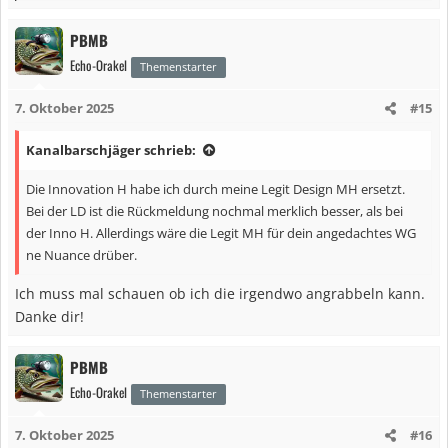
e
a
PBMB
k
Echo-Orakel
t
Themenstarter
i
7. Oktober 2025
#15
o
n
Kanalbarschjäger schrieb:
e
n
Die Innovation H habe ich durch meine Legit Design MH ersetzt.
:
Bei der LD ist die Rückmeldung nochmal merklich besser, als bei
der Inno H. Allerdings wäre die Legit MH für dein angedachtes WG
ne Nuance drüber.
Ich muss mal schauen ob ich die irgendwo angrabbeln kann.
Danke dir!
PBMB
Echo-Orakel
Themenstarter
7. Oktober 2025
#16