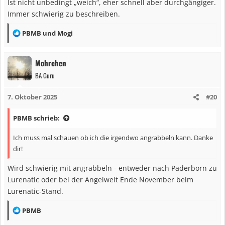
Ist nicht unbedingt „weich“, eher schnell aber durchgängiger.
Immer schwierig zu beschreiben.
R
PBMB
und
Mogi
e
a
Mohrchen
k
BA Guru
t
i
7. Oktober 2025
#20
o
n
PBMB schrieb:
e
n
Ich muss mal schauen ob ich die irgendwo angrabbeln kann. Danke
:
dir!
Wird schwierig mit angrabbeln - entweder nach Paderborn zu
Lurenatic oder bei der Angelwelt Ende November beim
Lurenatic-Stand.
R
PBMB
e