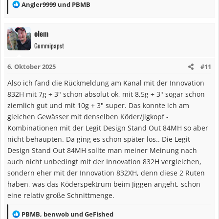
R
Angler9999
und
PBMB
e
a
olem
k
Gummipapst
t
i
6. Oktober 2025
#11
o
n
Also ich fand die Rückmeldung am Kanal mit der Innovation
e
832H mit 7g + 3" schon absolut ok, mit 8,5g + 3" sogar schon
n
ziemlich gut und mit 10g + 3" super. Das konnte ich am
:
gleichen Gewässer mit denselben Köder/Jigkopf -
Kombinationen mit der Legit Design Stand Out 84MH so aber
nicht behaupten. Da ging es schon später los.. Die Legit
Design Stand Out 84MH sollte man meiner Meinung nach
auch nicht unbedingt mit der Innovation 832H vergleichen,
sondern eher mit der Innovation 832XH, denn diese 2 Ruten
haben, was das Köderspektrum beim Jiggen angeht, schon
eine relativ große Schnittmenge.
R
PBMB
,
benwob
und
GeFished