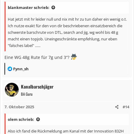
n
blankmaster schrieb:
e
n
Hat jetzt mit hr leider null und nix mit hr zu tun daher ein wenig o.t.
:
Ich nutze exakt für den von dir beschriebenen einsatzbereich die
schwerste barschrute von DTL, search and jig, wg wohl bis 48 g
macht einen topjob. Uneingeschränkte empfehlung, nur eben
"falsches label" ......
Eine WG 48g Rute für 7g und 3“?
R
Fynn_sh
e
a
Kanalbarschjäger
k
BA Guru
t
i
7. Oktober 2025
#14
o
n
olem schrieb:
e
n
Also ich fand die Rückmeldung am Kanal mit der Innovation 832H